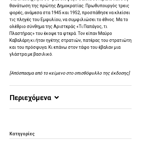
θανάτωση της πρώτης Δημοκρατίας. Πρωθυπουργός τρεις
φορές, ανάμεσα στα 1945 και 1952, προσπάθησε να κλείσει
τις πληγές του Εμφυλίου, να συμφιλιώσει το έθνος. Μα το
ολέθριο σύνθημα της Αριστεράς «Τι Παπάγος, τι
Πλαστήρας» του έκοψε τα φτερά. Τον είπαν Μαύρο
Καβαλάρη κι ήταν ηγέτης στρατιών, πατέρας του στρατιώτη
και του πρόσφυγα. Κι επάνω στον τάφο του έβαλαν μια
γλάστρα με βασιλικό.
[Απόσπασμα από το κείμενο στο οπισθόφυλλο της έκδοσης]
Περιεχόμενα
Add: 2014-01-01 00:00:00 - Upd: 2026-01-06 03:02:58
Κατηγορίες