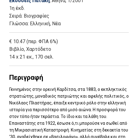
Εκδόσεις Πατάκη
, Αθήνα
, 1/2001
1η έκδ.
Σειρά:
Βιογραφίες
Γλώσσα:
Ελληνική, Νέα
€ 10.47 (περ. ΦΠΑ 6%)
Βιβλίο
,
Χαρτόδετο
14 x 21 εκ., 170 σελ.
Περιγραφή
Γεννημένος στην ορεινή Καρδίτσα, στα 1883, ο εκπληκτικός
στρατιώτης, μοναδικός πατριώτης και αφελής πολιτικός, ο
Νικόλαος Πλαστήρας, έπαιξε κεντρικό ρόλο στην ελληνική
ιστορία για περισσότερο από μισό αιώνα. Η προσφορά του
στον τόπο ήταν τεράστια. Το ίδιο και τα λάθη του.
Επαναστάτης στα 1922, έσωσε ό,τι μπορούσε να σωθεί από
τη Μικρασιατική Καταστροφή. Κινηματίας στη δεκαετία του
’30, αναδείχθηκε σε «βασιλοφάγο», αλλά συνέβαλε και στη