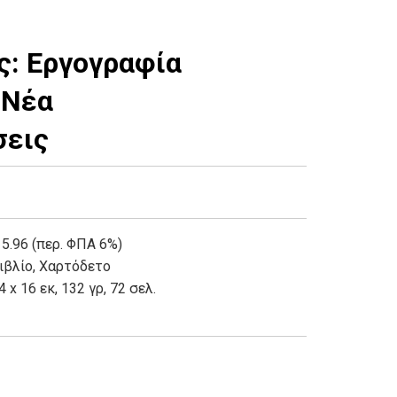
ς: Εργογραφία
 Νέα
σεις
 5.96 (περ. ΦΠΑ 6%)
ιβλίο
,
Χαρτόδετο
4 x 16 εκ, 132 γρ, 72 σελ.