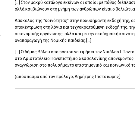
[...] Στον μακρύ κατάλογο εκείνων οι οποίοι με πάθος διέπλα
αλλά και βιώνουν στη μνήμη των ανθρώπων είναι ο βολιώτικ
Δάσκαλος της "κοινότητας" στην πολυσήμαντη εκδοχή της, α
αποκέντρωση στη λόγια και τεχνοκρατούμενη εκδοχή της, την
οικονομικής οργάνωσης, αλλά και με την ακαδημαϊκή κοινότη
αναπαραγωγή της Νομικής παιδείας.[...]
[...] Ο δήμος Βόλου αποφάσισε να τιμήσει τον Νικόλαο Ι. Παν
στο Αριστοτέλειο Πανεπιστήμιο Θεσσαλονίκης απονέμοντας 
αναγνώριση στο πολυσήμαντο επιστημονικό και κοινωνικό το
(απόσπασμα από τον πρόλογο, Δημήτρης Πιστσιώρης)