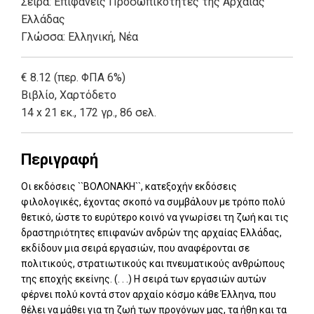
Σειρά:
Επιφανείς Προσωπικότητες της Αρχαίας
Ελλάδας
Γλώσσα:
Ελληνική, Νέα
€ 8.12 (περ. ΦΠΑ 6%)
Βιβλίο
,
Χαρτόδετο
14 x 21 εκ., 172 γρ., 86 σελ.
Περιγραφή
Οι εκδόσεις ``ΒΟΛΟΝΑΚΗ``, κατεξοχήν εκδόσεις
φιλολογικές, έχοντας σκοπό να συμβάλουν με τρόπο πολύ
θετικό, ώστε το ευρύτερο κοινό να γνωρίσει τη ζωή και τις
δραστηριότητες επιφανών ανδρών της αρχαίας Ελλάδας,
εκδίδουν μια σειρά εργασιών, που αναφέρονται σε
πολιτικούς, στρατιωτικούς και πνευματικούς ανθρώπους
της εποχής εκείνης. (. . .) Η σειρά των εργασιών αυτών
φέρνει πολύ κοντά στον αρχαίο κόσμο κάθε Έλληνα, που
θέλει να μάθει για τη ζωή των προγόνων μας, τα ήθη και τα