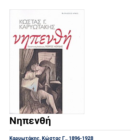
Νηπενθή
Καρυωτάκης, Κώστας Γ., 1896-1928