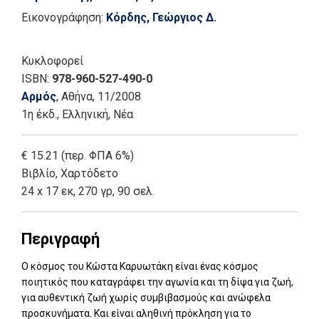
Εικονογράφηση:
Κόρδης, Γεώργιος Δ.
Κυκλοφορεί
ISBN:
978-960-527-490-0
Αρμός
, Αθήνα
, 11/2008
1η έκδ.
,
Ελληνική, Νέα
€ 15.21 (περ. ΦΠΑ 6%)
Βιβλίο
,
Χαρτόδετο
24 x 17 εκ, 270 γρ, 90 σελ.
Περιγραφή
Ο κόσμος του Κώστα Καρυωτάκη είναι ένας κόσμος
ποιητικός που καταγράφει την αγωνία και τη δίψα για ζωή,
για αυθεντική ζωή χωρίς συμβιβασμούς και ανώφελα
προσκυνήματα. Και είναι αληθινή πρόκληση για το