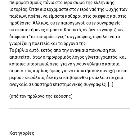
πειραματισμούς πάνω στο ιερό σώμα της ελληνικής
ιστορίας. Όταν εισερχόμαστε στον ιερό ναό της ψυχής των
παιδιών, πρέπει να είμαστε καθαροί στις σκέψεις και στις
προθέσεις. Αλλιώς, ούτε παιδαγωγοί, ούτε συγγραφείς,
ούτε επιστήμονες είμαστε. Και αυτό, αν δεν το γνωρίζουν
διάφοροι "ιστοριομάστιγες" συγγραφείς, οφείλει να το
γνωρίζει η πολιτεία και τα όργανά της.
Το βιβλίο αυτό, εκτός από την αναγκαία πύκνωση που
απαιτείται, όταν ο προφορικός λόγος γίνεται γραπτός, και
κάποιες υποσημειώσεις, για να γίνουν εύληπτα κάποια
σημεία του, κυρίως όμως για να αποκτήσουν συνοχή τα επί
μέρους κεφάλαια, δεν έχει επιβαρυνθεί με άλλα στοιχεία
αναγκαία σε αυστηρά επιστημονικές συγγραφές. [...]
(από τον πρόλογο της έκδοσης)
Add: 2014-01-01 00:00:00 - Upd: 2025-11-13 08:30:10
Κατηγορίες