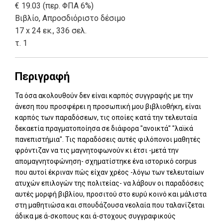
€ 19.03 (περ. ΦΠΑ 6%)
Βιβλίο
,
Απροσδιόριστο δέσιμο
17 x 24 εκ., 336 σελ.
τ. 1
Περιγραφή
Τα όσα ακολουθούν δεν είναι καρπός συγγραφής με την
άνεση που προσφέρει η προσωπική μου βιβλιοθήκη, είναι
καρπός των παραδόσεων, τις οποίες κατά την τελευταία
δεκαετία πραγματοποίησα σε διάφορα "ανοικτά" "λαϊκά
πανεπιστήμια". Τις παραδόσεις αυτές φιλόπονοι μαθητές
φρόντιζαν να τις μαγνητοφωνούν κι έτσι -μετά την
απομαγνητοφώνηση- σχηματίστηκε ένα ιστορικό corpus
που αυτοί έκριναν πώς είχαν χρέος -λόγω των τελευταίων
ατυχών επιλογών της πολιτείας- να λάβουν οι παραδόσεις
αυτές μορφή βιβλίου, προσιτού στο ευρύ κοινό και μάλιστα
στη μαθητιώσα και σπουδάζουσα νεολαία που ταλανίζεται
άδικα με ά-σκοπους και ά-στοχους συγγραφικούς