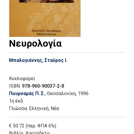
Νευρολογία
Μπαλογιάννης, Σταύρος Ι.
Κυκλοφορεί
ISBN:
978-960-90037-2-8
Πουρναράς Π. Σ.
, Θεσσαλονίκη
, 1996
1η έκδ.
Γλώσσα:
Ελληνική, Νέα
€ 50.72 (περ. ΦΠΑ 6%)
Βιβλίο
,
Χαρτόδετο