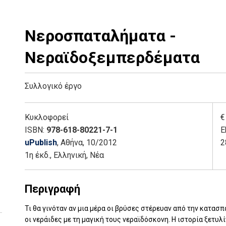
Νεροσπαταλήματα -
Νεραϊδοξεμπερδέματα
Συλλογικό έργο
Κυκλοφορεί
€
ISBN:
978-618-80221-7-1
E
uPublish
, Αθήνα
, 10/2012
2
1η έκδ.
,
Ελληνική, Νέα
Περιγραφή
Τι θα γινόταν αν μια μέρα οι βρύσες στέρευαν από την κατασ
οι νεράιδες με τη μαγική τους νεραϊδόσκονη. Η ιστορία ξετυλί