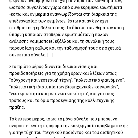
φέρνουν αναμφίβολα τα ίχνη των πρώτων ερεθισμάτων,
ωστόσο συγκλίνουν γύρω από συγκεκριμένα ερωτήματα
-έστω και αν μερικά αναγνωρίζονται στη διάρκεια της
επεξεργασίας των κειμένων, έστω και αν δεν έχει
σταθμιστεί η εμβέλειά τους. Το δίκτυο των θεμάτων και η
ύπαρξη κάποιων σταθερών ερωτημάτων ή πόλων
ανάλυσης νομιμοποιεί εξάλλου και τη συνολική τους
παρουσίαση καθώς και την ταξινόμησή τους σε σχετικά
συνεκτικά σύνολα. [...]
Στο πρώτο μέρος δίνονται διευκρινίσεις και
προειδοποιήσεις για τη χρήση όρων και λέξεων όπως
"σύγχρονη και νεοτερική τέχνη", "πολιτιστικό φαινόμενο",
"πολιτιστική ιδιοτυπία των βιομηχανικών κοινωνιών",
"νεοτερικότητα και μετανεοτερικότητα", και για τους
τρόπους και τα όρια προσέγγισης της καλλιτεχνικής
πράξης.
Το δεύτερο μέρος, ίσως το μόνο σύνολο που μπορεί να
ονομαστεί ενότητα, αφορά την επεξεργασία προβληματικής
για την τύχη του "τεχνικού προϊόντος και του αισθητικού