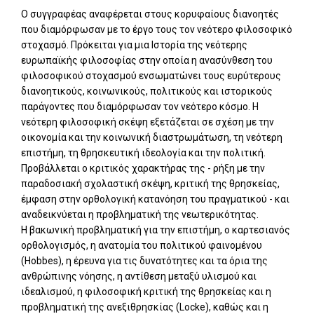
Ο συγγραφέας αναφέρεται στους κορυφαίους διανοητές
που διαμόρφωσαν με το έργο τους τον νεότερο φιλοσοφικό
στοχασμό. Πρόκειται για μια Ιστορία της νεότερης
ευρωπαϊκής φιλοσοφίας στην οποία η ανασύνθεση του
φιλοσοφικού στοχασμού ενσωματώνει τους ευρύτερους
διανοητικούς, κοινωνικούς, πολιτικούς και ιστορικούς
παράγοντες που διαμόρφωσαν τον νεότερο κόσμο. Η
νεότερη φιλοσοφική σκέψη εξετάζεται σε σχέση με την
οικονομία και την κοινωνική διαστρωμάτωση, τη νεότερη
επιστήμη, τη θρησκευτική ιδεολογία και την πολιτική.
Προβάλλεται ο κριτικός χαρακτήρας της - ρήξη με την
παραδοσιακή σχολαστική σκέψη, κριτική της θρησκείας,
έμφαση στην ορθολογική κατανόηση του πραγματικού - και
αναδεικνύεται η προβληματική της νεωτερικότητας.
Η βακωνική προβληματική για την επιστήμη, ο καρτεσιανός
ορθολογισμός, η ανατομία του πολιτικού φαινομένου
(Hobbes), η έρευνα για τις δυνατότητες και τα όρια της
ανθρώπινης νόησης, η αντίθεση μεταξύ υλισμού και
ιδεαλισμού, η φιλοσοφική κριτική της θρησκείας και η
προβληματική της ανεξιθρησκίας (Locke), καθώς και η