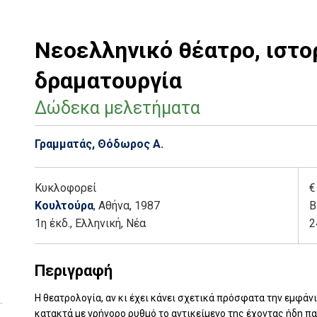
Νεοελληνικό θέατρο, ιστορ
δραματουργία
Δώδεκα μελετήματα
Γραμματάς, Θόδωρος Α.
Κυκλοφορεί
€
Κουλτούρα
, Αθήνα
, 1987
Β
1η έκδ.
,
Ελληνική, Νέα
2
Περιγραφή
Η θεατρολογία, αν κι έχει κάνει σχετικά πρόσφατα την εμφάν
κατακτά με γρήγορο ρυθμό το αντικείμενο της έχοντας ήδη π