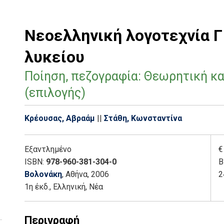
Νεοελληνική λογοτεχνία Γ΄
λυκείου
Ποίηση, πεζογραφία: Θεωρητική κ
(επιλογής)
Κρέουσας, Αβραάμ
||
Στάθη, Κωνσταντίνα
Εξαντλημένο
€
ISBN:
978-960-381-304-0
Β
Βολονάκη
, Αθήνα
, 2006
2
1η έκδ.
,
Ελληνική, Νέα
Περιγραφή