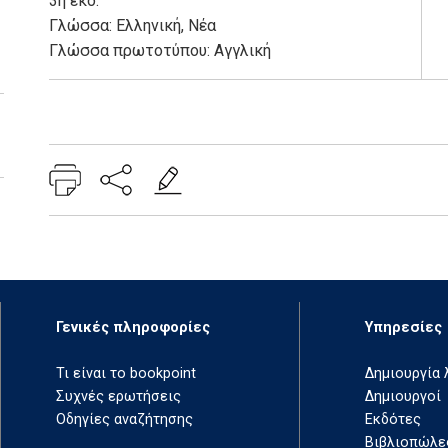
3η έκδ.
Γλώσσα:
Ελληνική, Νέα
Γλώσσα πρωτοτύπου: Αγγλική
Add: 2014-01-01 00:00:00 - Upd: 2024-11-21 11:02:19
Γενικές πληροφορίες
Υπηρεσίες
Τι είναι το bookpoint
Δημιουργία
Συχνές ερωτήσεις
Δημιουργοί
Οδηγίες αναζήτησης
Εκδότες
Βιβλιοπώλε