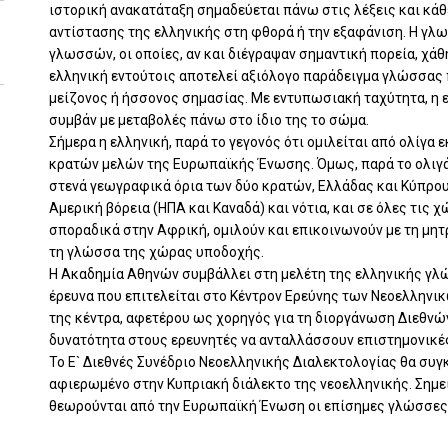
ιστορική ανακατάταξη σημαδεύεται πάνω στις λέξεις και κάθ
αντίστασης της ελληνικής στη φθορά ή την εξαφάνιση. Η γλ
γλωσσών, οι οποίες, αν και διέγραψαν σημαντική πορεία, χάθ
ελληνική εντούτοις αποτελεί αξιόλογο παράδειγμα γλώσσας π
μείζονος ή ήσσονος σημασίας. Με εντυπωσιακή ταχύτητα, η 
συμβάν με μεταβολές πάνω στο ίδιο της το σώμα.
Σήμερα η ελληνική, παρά το γεγονός ότι ομιλείται από ολίγα
κρατών μελών της Ευρωπαϊκής Ένωσης. Όμως, παρά το ολιγάρ
στενά γεωγραφικά όρια των δύο κρατών, Ελλάδας και Κύπρου
Αμερική βόρεια (ΗΠΑ και Καναδά) και νότια, και σε όλες τις
σποραδικά στην Αφρική, ομιλούν και επικοινωνούν με τη μ
τη γλώσσα της χώρας υποδοχής.
Η Ακαδημία Αθηνών συμβάλλει στη μελέτη της ελληνικής γλ
έρευνα που επιτελείται στο Κέντρον Ερεύνης των Νεοελληνικ
της κέντρα, αφετέρου ως χορηγός για τη διοργάνωση Διεθνώ
δυνατότητα στους ερευνητές να ανταλλάσσουν επιστημονικές
Το Ε` Διεθνές Συνέδριο Νεοελληνικής Διαλεκτολογίας θα συ
αφιερωμένο στην Κυπριακή διάλεκτο της νεοελληνικής. Σημει
θεωρούνται από την Ευρωπαϊκή Ένωση οι επίσημες γλώσσες