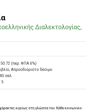
ία
εοελληνικής Διαλεκτολογίας,
 50.72 (περ. ΦΠΑ 6%)
ιβλίο
,
Απροσδιόριστο δέσιμο
40 σελ.
. 5
γχάρακτες κυρίως στη γλώσσα του. Κάθε κοινωνικο-