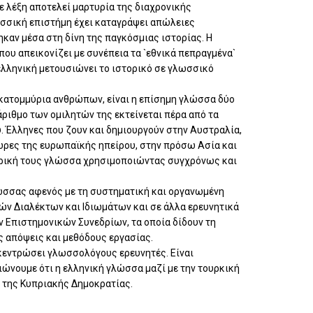
ε λέξη αποτελεί μαρτυρία της διαχρονικής
ωσσική επιστήμη έχει καταγράψει απώλειες
ηκαν μέσα στη δίνη της παγκόσμιας ιστορίας. Η
ου απεικονίζει με συνέπεια τα `εθνικά πεπραγμένα`
ελληνική μετουσιώνει το ιστορικό σε γλωσσικό
 εκατομμύρια ανθρώπων, είναι η επίσημη γλώσσα δύο
ιθμο των ομιλητών της εκτείνεται πέρα από τα
. Έλληνες που ζουν και δημιουργούν στην Αυστραλία,
 χώρες της ευρωπαϊκής ηπείρου, στην πρόσω Ασία και
ητρική τους γλώσσα χρησιμοποιώντας συγχρόνως και
ώσσας αφενός με τη συστηματική και οργανωμένη
ών Διαλέκτων και Ιδιωμάτων και σε άλλα ερευνητικά
ν Επιστημονικών Συνεδρίων, τα οποία δίδουν τη
 απόψεις και μεθόδους εργασίας.
γκεντρώσει γλωσσολόγους ερευνητές. Είναι
ώνουμε ότι η ελληνική γλώσσα μαζί με την τουρκική
 της Κυπριακής Δημοκρατίας.