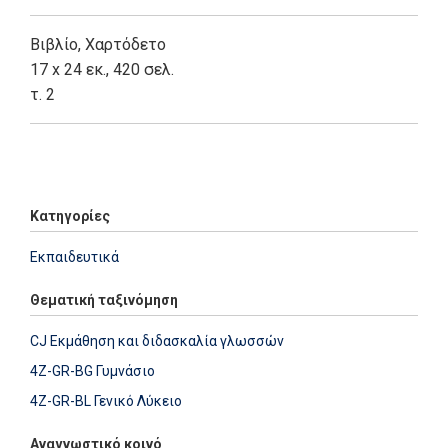
Βιβλίο
,
Χαρτόδετο
17 x 24 εκ., 420 σελ.
τ. 2
Add: 2014-01-01 00:00:00 - Upd: 2022-09-05 16:47:01
Κατηγορίες
Εκπαιδευτικά
Θεματική ταξινόμηση
CJ Εκμάθηση και διδασκαλία γλωσσών
4Z-GR-BG Γυμνάσιο
4Z-GR-BL Γενικό Λύκειο
Αναγνωστικό κοινό