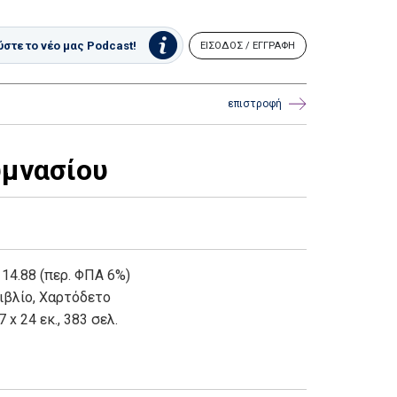
στε το νέο μας Podcast!
ΕΙΣΟΔΟΣ / ΕΓΓΡΑΦΗ
επιστροφή
υμνασίου
 14.88 (περ. ΦΠΑ 6%)
ιβλίο
,
Χαρτόδετο
7 x 24 εκ., 383 σελ.