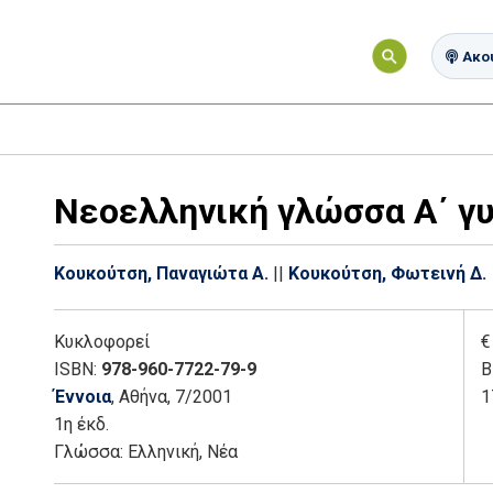
Ακού
Νεοελληνική γλώσσα Α΄ γ
Κουκούτση, Παναγιώτα Α.
||
Κουκούτση, Φωτεινή Δ.
Κυκλοφορεί
€
ISBN:
978-960-7722-79-9
Β
Έννοια
, Αθήνα
, 7/2001
1
1η έκδ.
Γλώσσα:
Ελληνική, Νέα