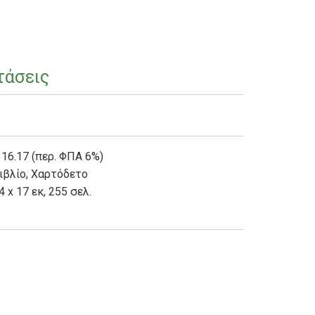
τάσεις
 16.17 (περ. ΦΠΑ 6%)
ιβλίο
,
Χαρτόδετο
4 x 17 εκ, 255 σελ.