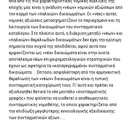
Μια από τις πιο χαρακτηριστικές νομικές εξελίξεις της
εποχής μας είναι η ανάδυση «νέων» νομικών αξιώσεων από
τον κορμό των «παλαιών» δικαιωμάτων. Οι «νέες» αυτές
νομικές αξιώσεις μετασχηματίζουν το περιεχόμενο και τη
λειτουργία των δικαιωμάτων του συνταγματικού
καταλόγου. Στο πλαίσιο αυτό, η διάκριση μεταξύ «νέων» και
«παλαιών» θεμελιωδών δικαιωμάτων δεν έχει την κρίσιμη
σημασία που συχνά της αποδίδεται, αφού αυτά που
εμφανίζονται ως «νέα» δικαιώματα είναι στην ουσία
αποτέλεσμα νέων επιχειρηματολογικών στρατηγικών που
έχουν ως αφετηρία τα «καταγεγραμμένα» συνταγματικά
δικαιώματα. . . Ωστόσο, ασφαλέστερη από την ερμηνευτική
θεμελίωση των «νέων» δικαιωμάτων είναι η τυπική
συνταγματική κατοχύρωσή τους. Γι’ αυτό και πρέπει να
αξιολογηθεί θετικά το νέο μοντέλο «συνταγματικής
γραφής» που φαίνεται να υιοθετεί ο αναθεωρητικός
συνταγματικός νομοθέτης, το οποίο χαρακτηρίζεται από
την επιδίωξη μεγαλύτερης εννοιολογικής εξειδίκευσης
των συνταγματικών αξίων . . .