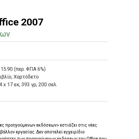
fice 2007
εων
 15.90 (περ. ΦΠΑ 6%)
ιβλίο
,
Χαρτόδετο
4 x 17 εκ, 393 γρ, 200 σελ.
ρήστες προηγούμενων εκδόσεων» εστιάζει στις νέες
βάλλον εργασίας. Δεν αποτελεί εγχειρίδιο
 χρήστες των προηγούμενων εκδόσεων του Office που