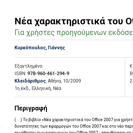
Νέα χαρακτηριστικά του Of
Για χρήστες προηγούμενων εκδόσ
Κυρκόπουλος, Γιάννης
Εξαντλημένο
€
ISBN:
978-960-461-294-9
Β
Κλειδάριθμος
, Αθήνα
, 10/2009
2
1η έκδ.
,
Ελληνική, Νέα
Περιγραφή
(. . .) Το βιβλίο «Νέα χαρακτηριστικά του Office 2007 για χ
δυνατότητες των εφαρμογών του Office 2007 και στο νέο περι
εκμάθησης των εφαρμογών του Office 2007 - απευθύνεται σε