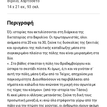
Βιβλίο
,
Χαρτόδετο
14 x 21 εκ., 93 σελ.
Περιγραφή
Έξι ιστορίες που εκτυλίσσονται στη διάρκεια της
δικτατορίας στο Βερολίνο. Οι πρωταγωνιστές, όλοι
ανάμεσα στα 20 και τα 30, ζούνε τις δυσκολίες της ξενιτιάς
και ορισμένοι της πολιτικής καταδίωξης μέσα στο
συγκεκριμένο πλαίσιο της πόλης που είναι μοιρασμένη στα
δύο.
«...Στο βάθος στεκόταν η πύλη του Βραδεμβούργου και
ύστερα το σκοτάδι πίσσα. Κι όμως, ό,τι και να γινόταν σ`
αυτή την πόλη, μέσα ή έξω από το Τείχος, απηχούσε μια
παγκοσμιότητα. Διαισθανόσουν να περιβάλλεσαι από
νήματα και καλώδια που ενώνανε τη μικρή σου αγωνία με
τις τύχες του κόσμου». (από την ιστορία του Τάσου).
Κι εκεί μέσα οι έλληνες μετανάστες ζούνε τη δική τους
προσωπική μοναξιά, κι ενώ όλα στρέφονται γύρω από την
πάλη για την πτώση της χούντας, οι άνθρωποι έχουν ακόμη