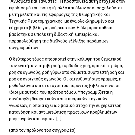
"Ανύσματα και Τανυστές". Η προσπάθεια αυτή στόχευε στον
εφοδιασμό του φοιτητή, αλλά και όλων όσοι ασχολούνται
με τη μελέτη και τις εφαρμογές της θεωρητικής και
Τεχνικής Ρευστομηχανικής, με ένα ολοκληρωμένο και
εύχρηστο βιβλίο για ροή ρευστών. Η όλη προσπάθεια
βασίστηκε σε πολυετή διδακτική εμπειρία και
παρακολούθηση της διεθνούς εξέλιξης παρόμοιων
συγγραμμάτων.
Ο δεύτερος τόμος αποσκοπεί στην κάλυψη του θεματικού
των ενοτήτων: άτριβη ροή, τυρβώδης ροή, οριακό στρώμα,
ροή σε αγωγούς, ροή γύρω από σώματα, συμπιεστή ροή και
ροή σε ανοιχτούς αγωγούς. Οι κατευθυντήριες γραμμές, η
μεθοδολογία και οι στόχοι του παρόντος βιβλίου είναι οι
ίδιοι με αυτούς του πρώτου τόμου. Υπογραμμίζεται η
συνύπαρξη θεωρητικών και εμπειρικών-τεχνικών
γνώσεων, η οποία έχει ως βασικό στόχο την ευχερέστερη
κατανόηση και αντιμετώπιση πρακτικών προβλημάτων
ροής υγρών και αερίων. [...]
(από τον πρόλογο του συγγραφέα)