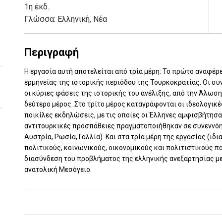
1η έκδ.
Γλώσσα:
Ελληνική, Νέα
Περιγραφή
Η εργασία αυτή αποτελείται από τρία μέρη: Το πρώτο αναφέρ
ερμηνείας της ιστορικής περιόδου της Τουρκοκρατίας. Οι σ
οι κύριες φάσεις της ιστορικής του ανέλιξης, από την Άλωσ
δεύτερο μέρος. Στο τρίτο μέρος καταγράφονται οι ιδεολογικ
ποικίλες εκδηλώσεις, με τις οποίες οι Έλληνες αμφισβήτησα
αντιτουρκικές προσπάθειες πραγματοποιήθηκαν σε συνεννόηση
Αυστρία, Ρωσία, Γαλλία). Και στα τρία μέρη της εργασίας (ιδ
πολιτικούς, κοινωνικούς, οικονομικούς και πολιτιστικούς πα
διασύνδεση του προβλήματος της ελληνικής ανεξαρτησίας μ
ανατολική Μεσόγειο.
Add: 2014-01-01 00:00:00 - Upd: 2014-01-01 00:00:00